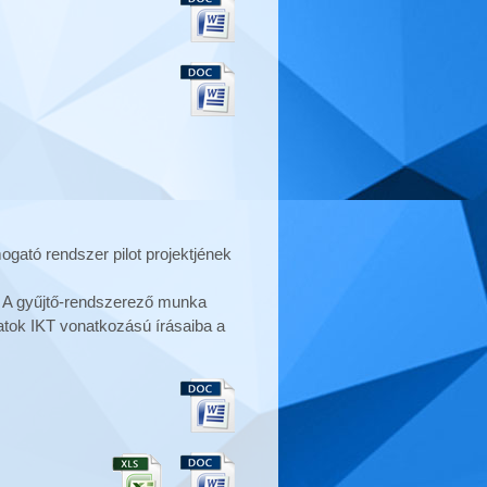
ogató rendszer pilot projektjének
ek. A gyűjtő-rendszerező munka
iratok IKT vonatkozású írásaiba a