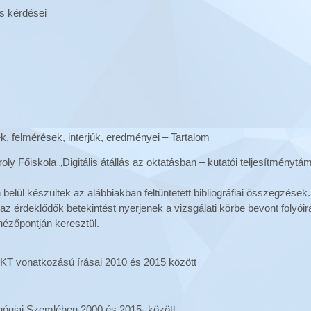
s kérdései
, felmérések, interjúk, eredményei – Tartalom
ly Főiskola „Digitális átállás az oktatásban – kutatói teljesítménytám
 belül készültek az alábbiakban feltüntetett bibliográfiai összegzés
y az érdeklődők betekintést nyerjenek a vizsgálati körbe bevont folyó
ézőpontján keresztül.
t IKT vonatkozású írásai 2010 és 2015 között
gógiai Szemlében 2000 és 2015- között