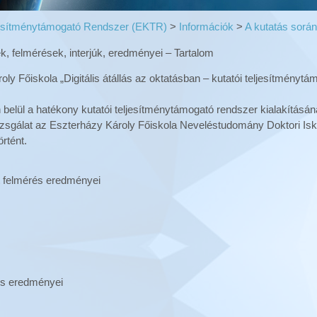
ljesítménytámogató Rendszer (EKTR)
>
Információk
>
A kutatás sorá
, felmérések, interjúk, eredményei – Tartalom
ly Főiskola „Digitális átállás az oktatásban – kutatói teljesítménytám
 belül a hatékony kutatói teljesítménytámogató rendszer kialakításának
vizsgálat az Eszterházy Károly Főiskola Neveléstudomány Doktori Isk
örtént.
 felmérés eredményei
és eredményei