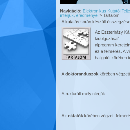
Navigáció:
Elektronikus Kutatói Te
interjúk, eredményei
>
Tartalom
A kutatás során készült összegzések
Az Eszterházy Káro
kidolgozása”
alprogram keretein
ez a felmérés. A 
hallgatói körében t
A
doktoranduszok
körében végzett
Strukturált mélyinterjúk
Az
oktatók
körében végzett felmér