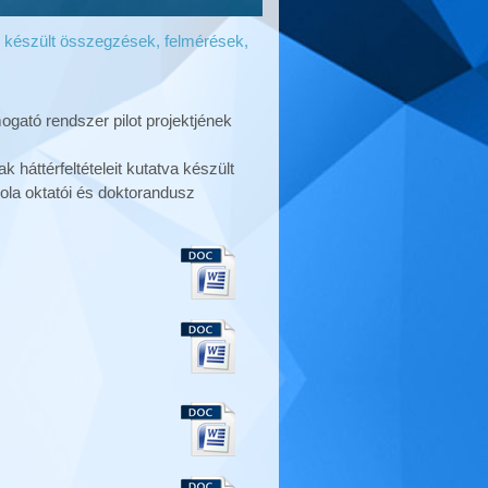
n készült összegzések, felmérések,
ogató rendszer pilot projektjének
 háttérfeltételeit kutatva készült
ola oktatói és doktorandusz