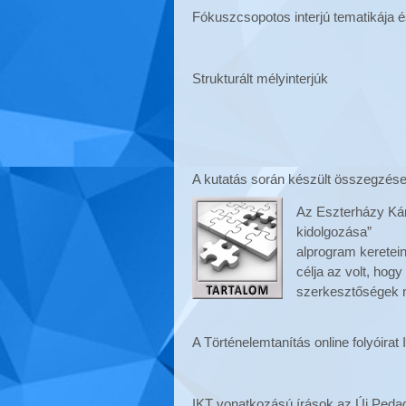
Fókuszcsopotos interjú tematikája é
Strukturált mélyinterjúk
A kutatás során készült összegzések
Az Eszterházy Káro
kidolgozása”
alprogram keretein
célja az volt, hog
szerkesztőségek n
A Történelemtanítás online folyóira
IKT vonatkozású írások az Új Peda